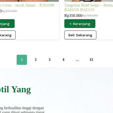
 Cross – incub Jantan – R261098
Tangerine Bold Stripe – Beti
BAHAN BAGUS
0
Rp
250.000
Rp
350.000
Rp
700.000
anjang
+ Keranjang
ekarang
Beli Sekarang
1
2
3
4
…
12
til Yang
g berkualitas tinggi dengan
 yang dijual sehingga dapat