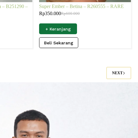
na – B251290 –
Super Ember – Betina – R260555 – RARE
Rp
350.000
Rp
600.000
+ Keranjang
Beli Sekarang
NEXT