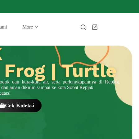
ami
More
K
 Frog | Turtle
odok dan kura-kura air, serta perlengkapannya di Repjak.
 dan aman dikirim sampai ke kota Sobat Repjak.
batas!
Cek Koleksi