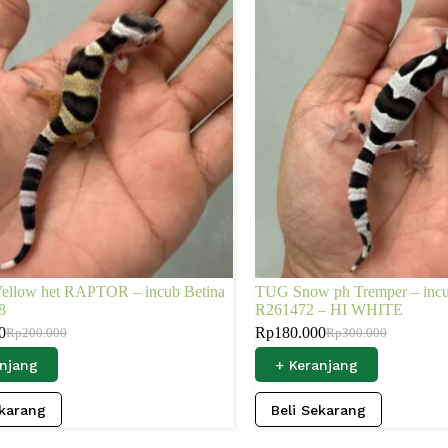
Yellow het RAPTOR – incub Betina
TUG Snow ph Tremper – incu
8
R261472 – HI WHITE
0
Rp
180.000
Rp
200.000
Rp
300.000
anjang
+ Keranjang
ekarang
Beli Sekarang