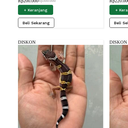
Rp
200.000
Rp
220.00
Rp
300.000
+ Keranjang
+ Ker
Beli Sekarang
Beli S
DISKON
DISKON