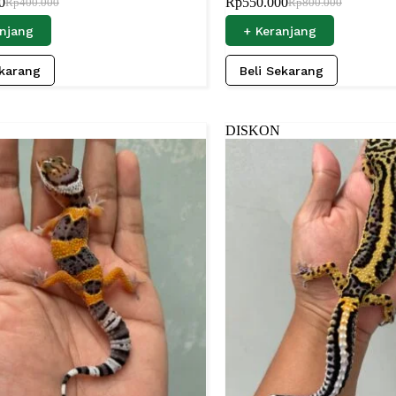
0
Rp
550.000
Rp
400.000
Rp
800.000
anjang
+ Keranjang
ekarang
Beli Sekarang
DISKON