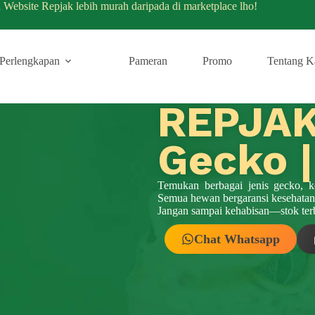
i Website Repjak lebih murah daripada di marketplace lho!
Perlengkapan
Pameran
Promo
Tentang K
REPJA
Gecko |
Temukan berbagai jenis gecko, k
Semua hewan bergaransi kesehatan
Jangan sampai kehabisan—stok ter
Chat Whatsapp