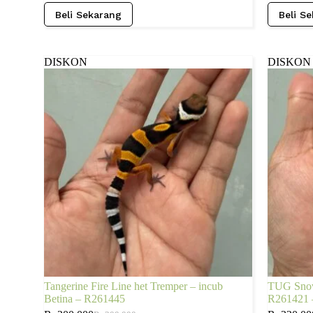
Beli Sekarang
Beli S
DISKON
DISKON
Tangerine Fire Line het Tremper – incub
TUG Snow 
Betina – R261445
R261421