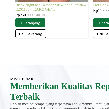
Black Night het Tremper MP – incub Jantan –
Hot Gecko
R261108 – RARE GENE
Rp
150.00
Rp
250.000
Rp
400.000
+ Keranjang
+ Ker
Beli Sekarang
Beli S
MISI REPJAK
Memberikan Kualitas Rep
Terbaik
Repjak menjadi tempat yang terpercaya untuk membeli reptil yan
memberikan edukasi dan tetap bertanggung jawab terhadap reptil