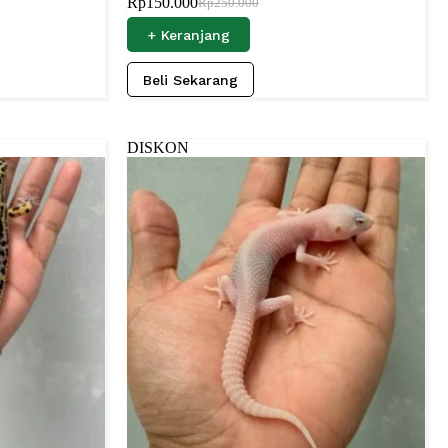
Rp
150.000
Rp
250.000
+ Keranjang
Beli Sekarang
DISKON