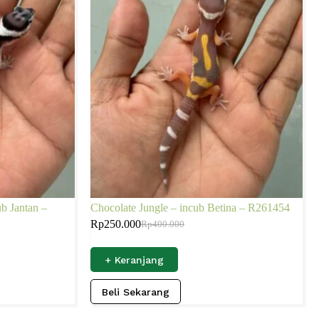
b Jantan –
Chocolate Jungle – incub Betina – R261454
Rp
250.000
Rp
400.000
+ Keranjang
Beli Sekarang