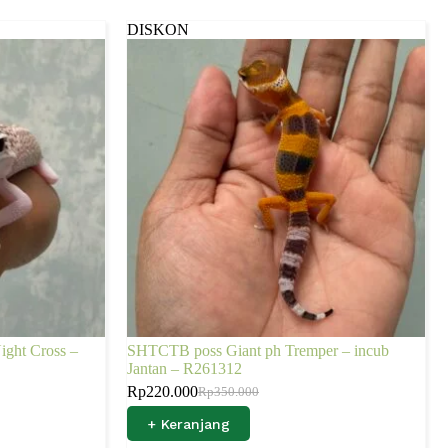
DISKON
ght Cross –
SHTCTB poss Giant ph Tremper – incub
Jantan – R261312
Rp
220.000
Rp
350.000
+ Keranjang