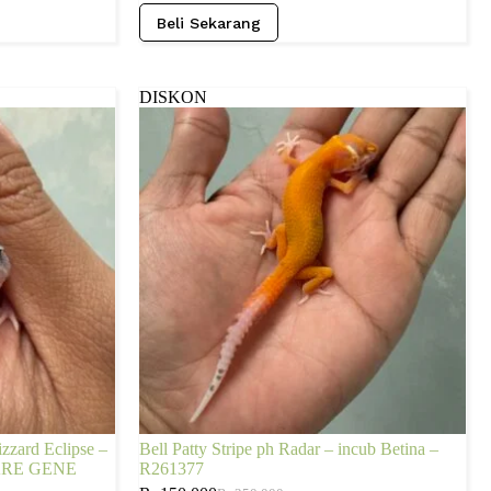
Beli Sekarang
DISKON
izzard Eclipse –
Bell Patty Stripe ph Radar – incub Betina –
 RARE GENE
R261377