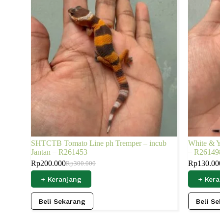
SHTCTB Tomato Line ph Tremper – incub
White & 
Jantan – R261453
– R26149
Rp
200.000
Rp
130.00
Rp
300.000
+ Keranjang
+ Ker
Beli Sekarang
Beli S