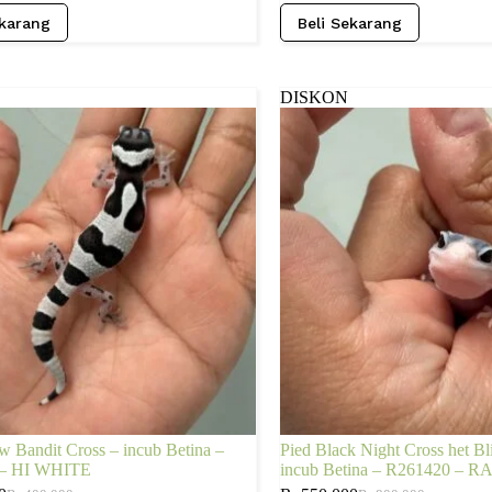
ekarang
Beli Sekarang
DISKON
Bandit Cross – incub Betina –
Pied Black Night Cross het Bl
 – HI WHITE
incub Betina – R261420 –