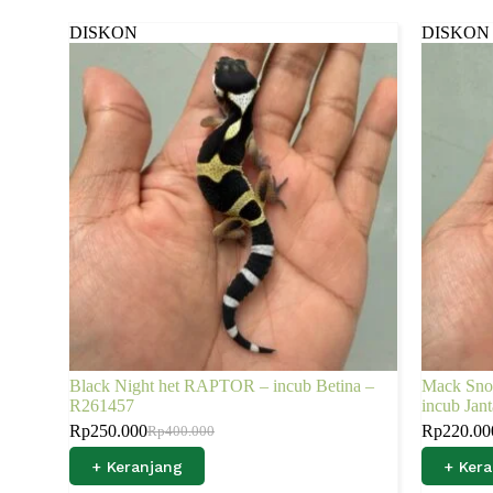
DISKON
DISKON
Black Night het RAPTOR – incub Betina –
Mack Snow
R261457
incub Ja
Rp
250.000
Rp
220.00
Rp
400.000
+ Keranjang
+ Ker