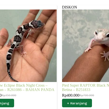
DISKON
 Eclipse Black Night Cross –
Pied Super RAPTOR Black Ni
ntan – R261086 – BAHAN PANDA
Betina – B251833
0
Rp
400.000
Rp
350.000
Rp
700.000
anjang
+ Keranjang