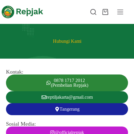
Hubungi Kami
Kontak:
0878 1717 2012
(Pembelian Repjak)
reptiljakarta@gmail.com
Tangerang
Sosial Media:
@officialrepjak