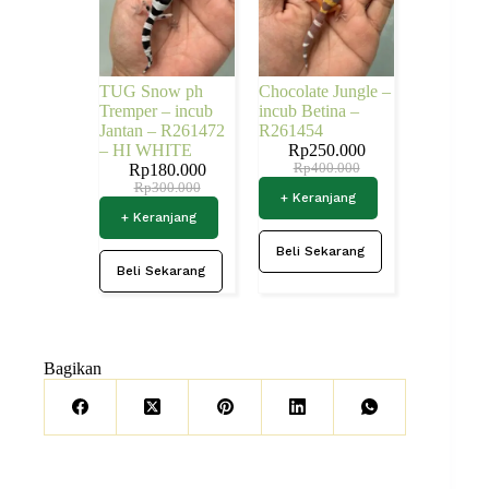
TUG Snow ph
Chocolate Jungle –
Tremper – incub
incub Betina –
Jantan – R261472
R261454
– HI WHITE
Rp
250.000
Rp
180.000
Rp
400.000
Rp
300.000
+ Keranjang
+ Keranjang
Beli Sekarang
Beli Sekarang
Bagikan