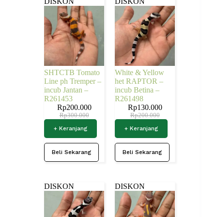
DISKON
DISKON
SHTCTB Tomato
White & Yellow
Line ph Tremper –
het RAPTOR –
incub Jantan –
incub Betina –
R261453
R261498
Rp
200.000
Rp
130.000
Rp
300.000
Rp
200.000
+ Keranjang
+ Keranjang
Beli Sekarang
Beli Sekarang
DISKON
DISKON