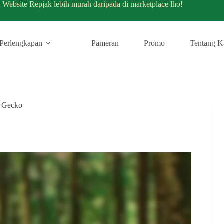
i Website Repjak lebih murah daripada di marketplace lho!
Perlengkapan
Pameran
Promo
Tentang K
a Gecko