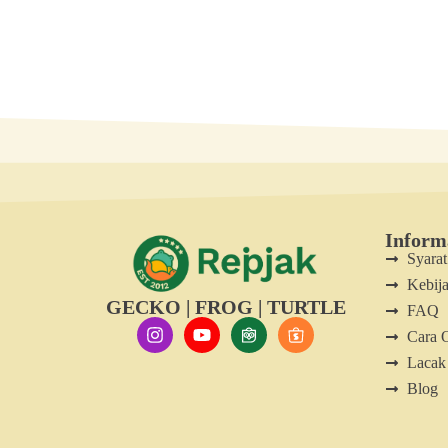
Inform
Syara
Kebija
GECKO | FROG | TURTLE
FAQ
Cara 
Lacak
Blog