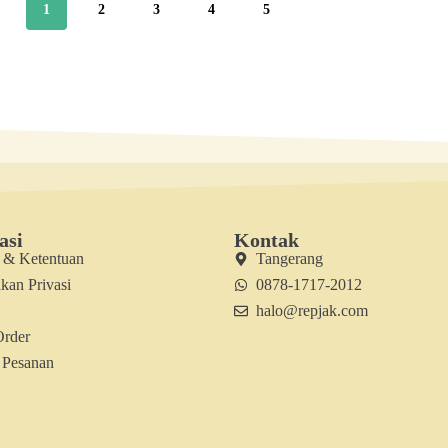
1
2
3
4
5
asi
Kontak
t & Ketentuan
Tangerang
kan Privasi
0878-1717-2012
halo@repjak.com
Order
 Pesanan