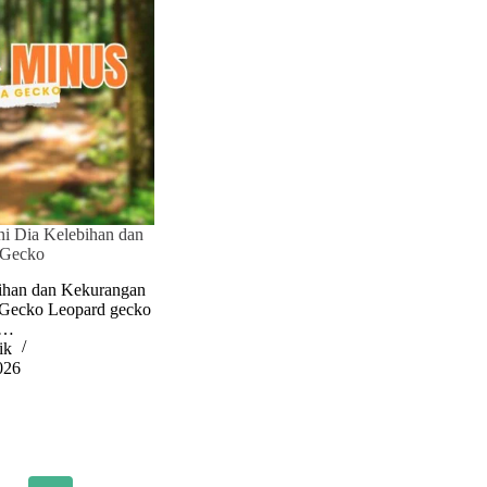
ni Dia Kelebihan dan
 Gecko
ebihan dan Kekurangan
 Gecko Leopard gecko
u…
ik
026