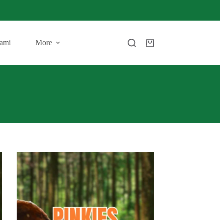
ami
More