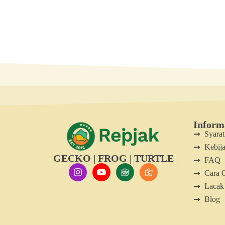
Inform
Syara
Kebija
GECKO | FROG | TURTLE
FAQ
Cara 
Lacak
Blog