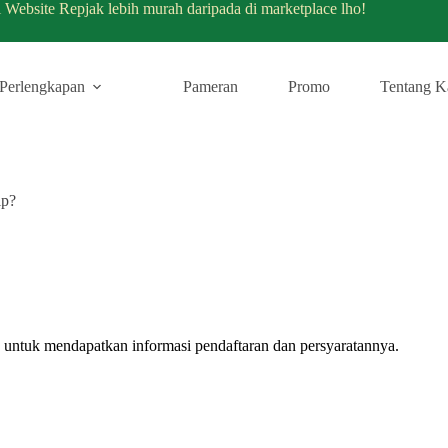
i Website Repjak lebih murah daripada di marketplace lho!
Perlengkapan
Pameran
Promo
Tentang K
ip?
 untuk mendapatkan informasi pendaftaran dan persyaratannya.