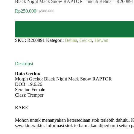
Black Night Mack Snow RAPTOR – incub Betina – R26089
Rp
250.000
Rp
500.000
SKU:
R260891
Kategori:
Betina
,
Gecko
,
Hewan
Deskripsi
Data Gecko:
Morph Gecko: Black Night Mack Snow RAPTOR
DOB: 19.6.26
Sex: inc Female
Class: Tremper
RARE
Mohon untuk menanyakan ketersediaan stok terlebih dahulu. K
sewaktu-waktu. Informasi stok terbaru akan diperbarui setiap p