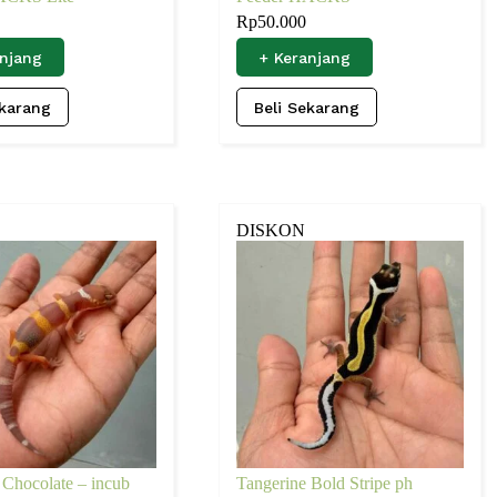
Rp
50.000
anjang
+ Keranjang
ekarang
Beli Sekarang
DISKON
 Chocolate – incub
Tangerine Bold Stripe ph