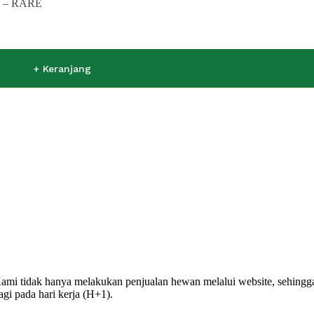
1 – RARE
+ Keranjang
ami tidak hanya melakukan penjualan hewan melalui website, sehingga
agi pada hari kerja (H+1).