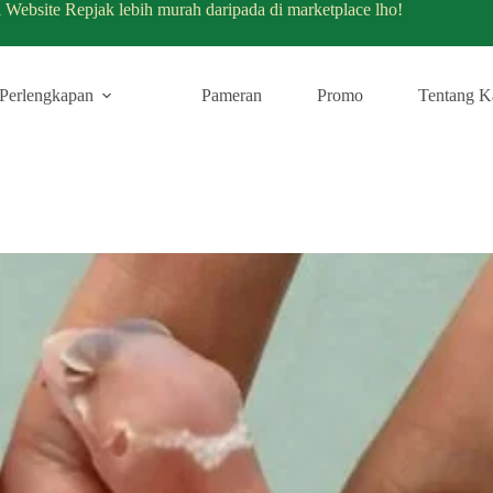
i Website Repjak lebih murah daripada di marketplace lho!
Perlengkapan
Pameran
Promo
Tentang K