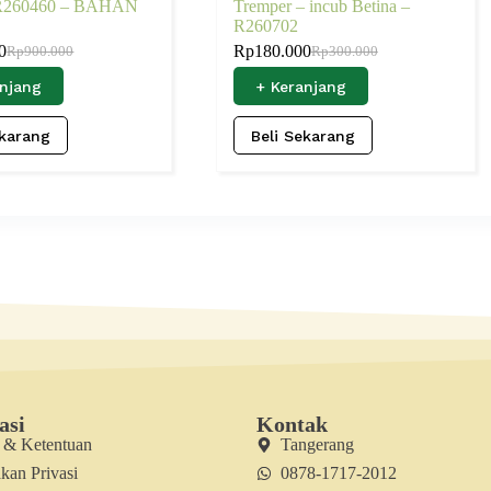
 R260460 – BAHAN
Tremper – incub Betina –
S
R260702
0
Rp
180.000
Rp
900.000
Rp
300.000
anjang
+ Keranjang
ekarang
Beli Sekarang
asi
Kontak
t & Ketentuan
Tangerang
kan Privasi
0878-1717-2012