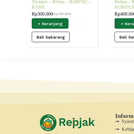
Tremper – Betina – B260702 –
Betina –
RARE
KONTE
Rp
300.000
Rp
400.00
Rp
700.000
+ Keranjang
+ Ker
Beli Sekarang
Beli S
Inform
Syara
Kebija