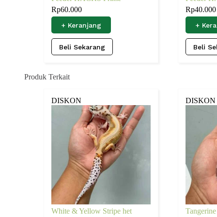
Rp
60.000
Rp
40.000
+ Keranjang
+ Ker
Beli Sekarang
Beli S
Produk Terkait
DISKON
DISKON
White & Yellow Stripe het
Tangerine