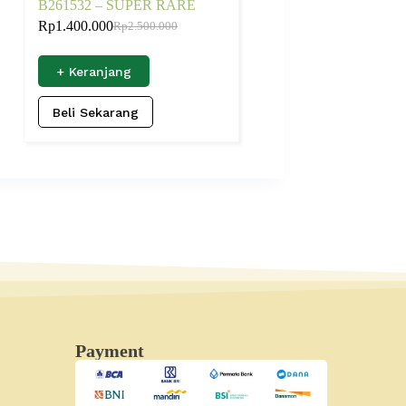
B261532 – SUPER RARE
Rp
1.400.000
Rp
2.500.000
+ Keranjang
Beli Sekarang
Payment