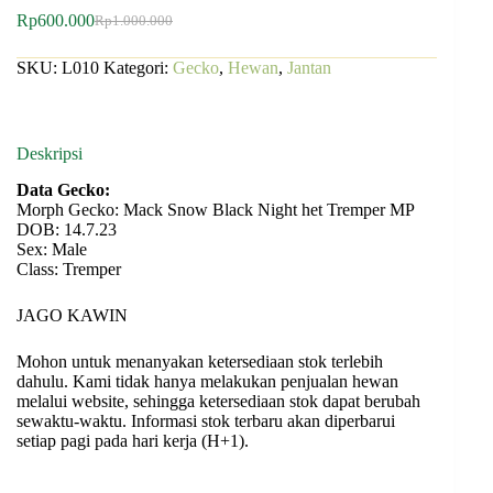
Rp
600.000
Rp
1.000.000
SKU:
L010
Kategori:
Gecko
,
Hewan
,
Jantan
Deskripsi
Data Gecko:
Morph Gecko: Mack Snow Black Night het Tremper MP
DOB: 14.7.23
Sex: Male
Class: Tremper
JAGO KAWIN
Mohon untuk menanyakan ketersediaan stok terlebih
dahulu. Kami tidak hanya melakukan penjualan hewan
melalui website, sehingga ketersediaan stok dapat berubah
sewaktu-waktu. Informasi stok terbaru akan diperbarui
setiap pagi pada hari kerja (H+1).