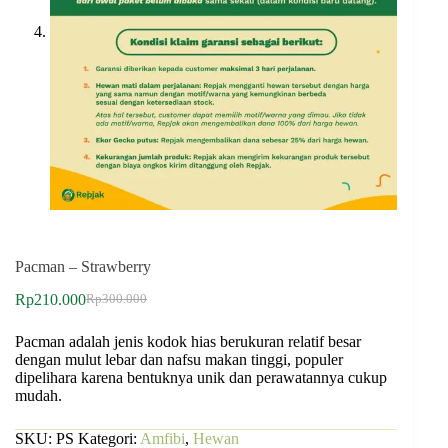
Pacman – Strawberry
Rp
210.000
Rp
300.000
Pacman adalah jenis kodok hias berukuran relatif besar
dengan mulut lebar dan nafsu makan tinggi, populer
dipelihara karena bentuknya unik dan perawatannya cukup
mudah.
SKU:
PS
Kategori:
Amfibi
,
Hewan