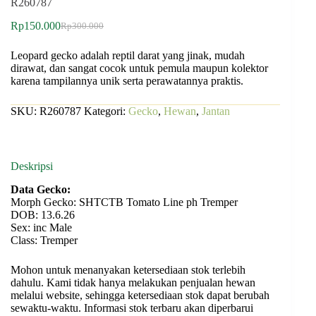
R260787
Rp
150.000
Rp
300.000
Leopard gecko adalah reptil darat yang jinak, mudah
dirawat, dan sangat cocok untuk pemula maupun kolektor
karena tampilannya unik serta perawatannya praktis.
SKU:
R260787
Kategori:
Gecko
,
Hewan
,
Jantan
Deskripsi
Data Gecko:
Morph Gecko: SHTCTB Tomato Line ph Tremper
DOB: 13.6.26
Sex: inc Male
Class: Tremper
Mohon untuk menanyakan ketersediaan stok terlebih
dahulu. Kami tidak hanya melakukan penjualan hewan
melalui website, sehingga ketersediaan stok dapat berubah
sewaktu-waktu. Informasi stok terbaru akan diperbarui