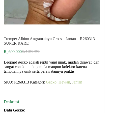
Tremper Albino Angramainyu Cross – Jantan – R260313 –
SUPER RARE
Rp
600.000
Rp
1.200.000
Leopard gecko adalah reptil yang jinak, mudah dirawat, dan
sangat cocok untuk pemula maupun kolektor karena
tampilannya unik serta perawatannya praktis.
SKU:
R260313
Kategori:
Gecko
,
Hewan
,
Jantan
Deskripsi
Data Gecko: