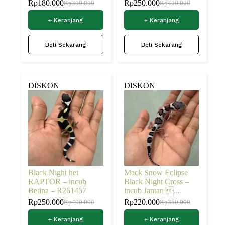
Rp
180.000
Rp
250.000
Rp
300.000
Rp
400.000
+ Keranjang
+ Keranjang
Beli Sekarang
Beli Sekarang
DISKON
DISKON
Black Night het
Mack Snow Eclipse
RAPTOR – incub
Black Night Cross –
Betina – R261457
incub Jantan ...
Rp
250.000
Rp
220.000
Rp
400.000
Rp
350.000
+ Keranjang
+ Keranjang