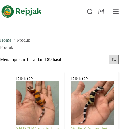
Home
/
Produk
Produk
Menampilkan 1–12 dari 189 hasil
DISKON
DISKON
SHTCTB Tomato Line
White & Yellow het