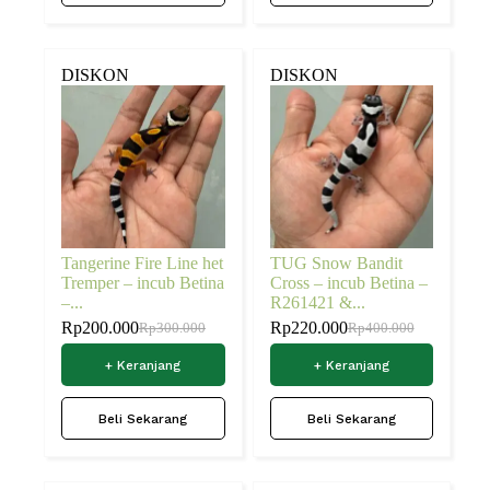
DISKON
DISKON
Tangerine Fire Line het
TUG Snow Bandit
Tremper – incub Betina
Cross – incub Betina –
–...
R261421 &...
Rp
200.000
Rp
220.000
Rp
300.000
Rp
400.000
+ Keranjang
+ Keranjang
Beli Sekarang
Beli Sekarang