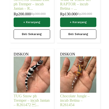
ph Tremper – incub
RAPTOR – incub
Jantan – R...
Betina – ...
Rp
200.000
Rp
130.000
Rp
300.000
Rp
200.000
+ Keranjang
+ Keranjang
Beli Sekarang
Beli Sekarang
DISKON
DISKON
TUG Snow ph
Chocolate Jungle –
Tremper – incub Jantan
incub Betina –
– R261472 ...
R261454