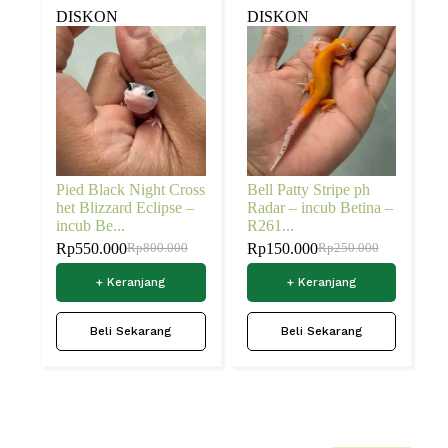
DISKON
DISKON
Pied Black Night Cross
Bell Patty Stripe ph
het Blizzard Eclipse –
Radar – incub Betina –
incub Be...
R261...
Rp
550.000
Rp
150.000
Rp
800.000
Rp
250.000
+ Keranjang
+ Keranjang
Beli Sekarang
Beli Sekarang