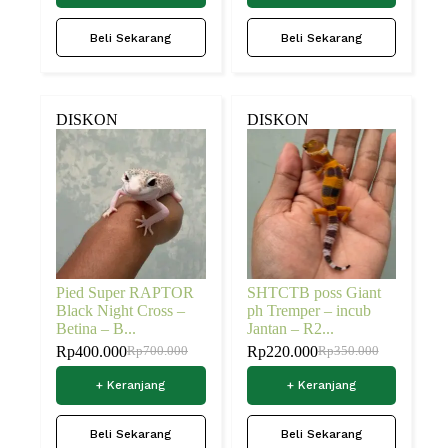
Beli Sekarang
Beli Sekarang
DISKON
DISKON
Pied Super RAPTOR
SHTCTB poss Giant
Black Night Cross –
ph Tremper – incub
Betina – B...
Jantan – R2...
Rp
400.000
Rp
220.000
Rp
700.000
Rp
350.000
+ Keranjang
+ Keranjang
Beli Sekarang
Beli Sekarang