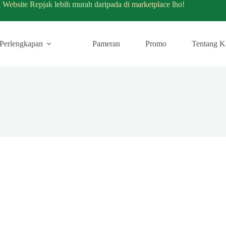
i Website Repjak lebih murah daripada di marketplace lho!
Perlengkapan
Pameran
Promo
Tentang K