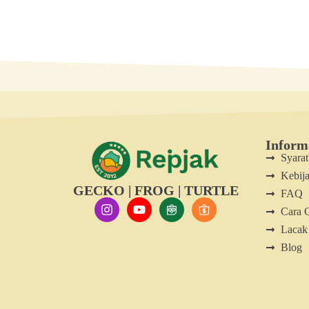
Inform
Syara
Kebija
GECKO | FROG | TURTLE
FAQ
Cara 
Lacak
Blog