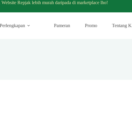
i Website Repjak lebih murah daripada di marketplace lho!
Perlengkapan
Pameran
Promo
Tentang K