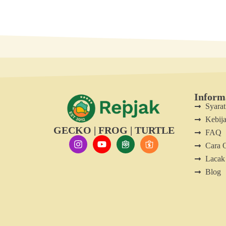
Inform
Syara
Kebija
GECKO | FROG | TURTLE
FAQ
Cara 
Lacak
Blog