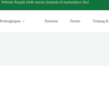
i Website Repjak lebih murah daripada di marketplace lho!
Perlengkapan
Pameran
Promo
Tentang K