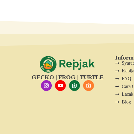
Inform
Syara
Kebija
GECKO | FROG | TURTLE
FAQ
Cara 
Lacak
Blog