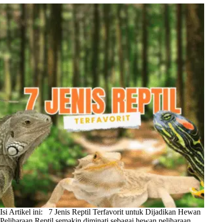
Isi Artikel ini: 7 Jenis Reptil Terfavorit untuk Dijadikan Hewan
Peliharaan Reptil semakin diminati sebagai hewan peliharaan