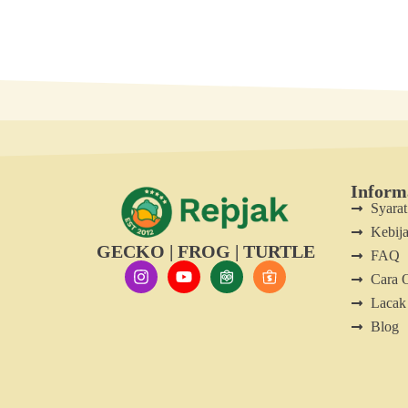
Inform
Syara
Kebija
GECKO | FROG | TURTLE
FAQ
Cara 
Lacak
Blog