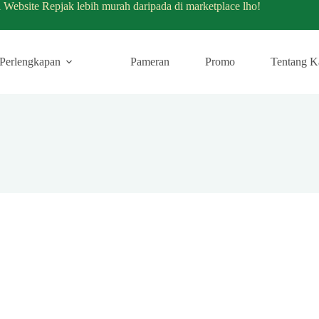
i Website Repjak lebih murah daripada di marketplace lho!
Perlengkapan
Pameran
Promo
Tentang K