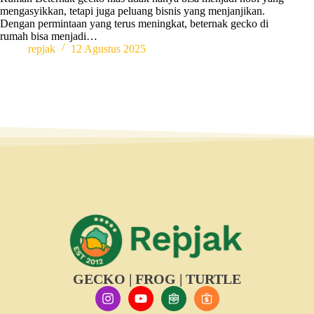
mengasyikkan, tetapi juga peluang bisnis yang menjanjikan.
Dengan permintaan yang terus meningkat, beternak gecko di
rumah bisa menjadi…
repjak
12 Agustus 2025
GECKO | FROG | TURTLE