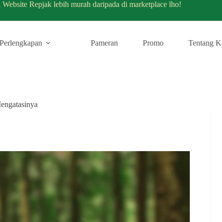
i Website Repjak lebih murah daripada di marketplace lho!
Perlengkapan
Pameran
Promo
Tentang K
engatasinya