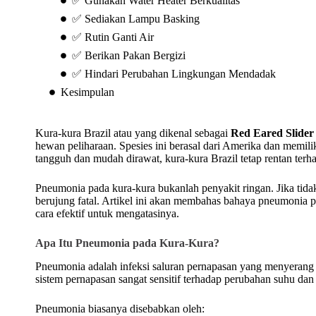
✅ Gunakan Water Heater Berkualitas
✅ Sediakan Lampu Basking
✅ Rutin Ganti Air
✅ Berikan Pakan Bergizi
✅ Hindari Perubahan Lingkungan Mendadak
Kesimpulan
Kura-kura Brazil atau yang dikenal sebagai
Red Eared Slider
hewan peliharaan. Spesies ini berasal dari Amerika dan memil
tangguh dan mudah dirawat, kura-kura Brazil tetap rentan terh
Pneumonia pada kura-kura bukanlah penyakit ringan. Jika tidak
berujung fatal. Artikel ini akan membahas bahaya pneumonia p
cara efektif untuk mengatasinya.
Apa Itu Pneumonia pada Kura-Kura?
Pneumonia adalah infeksi saluran pernapasan yang menyerang p
sistem pernapasan sangat sensitif terhadap perubahan suhu dan 
Pneumonia biasanya disebabkan oleh: