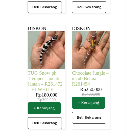
Beli Sekarang
Beli Sekarang
DISKON
DISKON
TUG Snow ph
Chocolate Jungle –
Tremper – incub
incub Betina –
Jantan – R261472
R261454
– HI WHITE
Rp
250.000
Rp
180.000
Rp
400.000
Rp
300.000
+ Keranjang
+ Keranjang
Beli Sekarang
Beli Sekarang