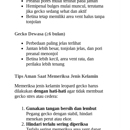
Preanal pores mulai terlihat pada jantan
Hemipenal bulges mulai muncul, terutama
jika gecko sedang sehat dan aktif
Betina tetap memiliki area vent halus tanpa
tonjolan
Gecko Dewasa (≥6 bulan)
Perbedaan paling jelas terlihat
Jantan lebih besar, tonjolan jelas, dan pori
preanal menonjol
Betina lebih kecil, area vent rata, dan
perilaku lebih tenang
Tips Aman Saat Memeriksa Jenis Kelamin
Memeriksa jenis kelamin leopard gecko harus
dilakukan
dengan hati-hati
agar tidak membuat
gecko stres atau cedera:
Gunakan tangan bersih dan lembut
Pegang gecko dengan stabil, hindari
menekan perut atau ekor.
Hindari terlalu sering diperiksa
Terlalu sering memeriksa area vent dapat