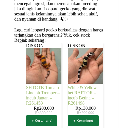
mencegah agresi, dan merencanakan breeding
jika diinginkan. Leopard gecko yang dirawat
sesuai jenis kelaminnya akan lebih sehat, aktif,
dan nyaman di kandang. 🦎✨
Lagi cari leopard gecko berkualitas dengan harga
terjangkau dan bergaransi? Yuk, cek stock
Repjak sekarang!
DISKON
DISKON
SHTCTB Tomato
White & Yellow
Line ph Tremper –
het RAPTOR –
incub Jantan –
incub Betina –
R261453
R261498
Rp
200.000
Rp
130.000
Rp
300.000
Rp
200.000
+ Keranjang
+ Keranjang