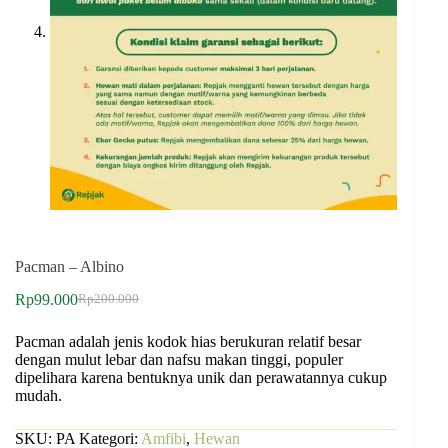
Pacman – Albino
Rp
99.000
Rp
200.000
Pacman adalah jenis kodok hias berukuran relatif besar
dengan mulut lebar dan nafsu makan tinggi, populer
dipelihara karena bentuknya unik dan perawatannya cukup
mudah.
SKU:
PA
Kategori:
Amfibi
,
Hewan