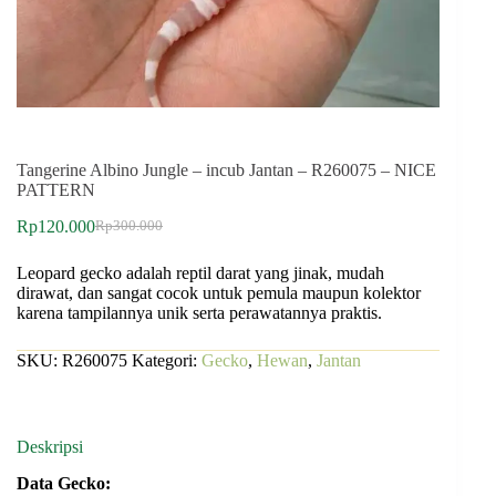
Tangerine Albino Jungle – incub Jantan – R260075 – NICE
PATTERN
Rp
120.000
Rp
300.000
Leopard gecko adalah reptil darat yang jinak, mudah
dirawat, dan sangat cocok untuk pemula maupun kolektor
karena tampilannya unik serta perawatannya praktis.
SKU:
R260075
Kategori:
Gecko
,
Hewan
,
Jantan
Deskripsi
Data Gecko: