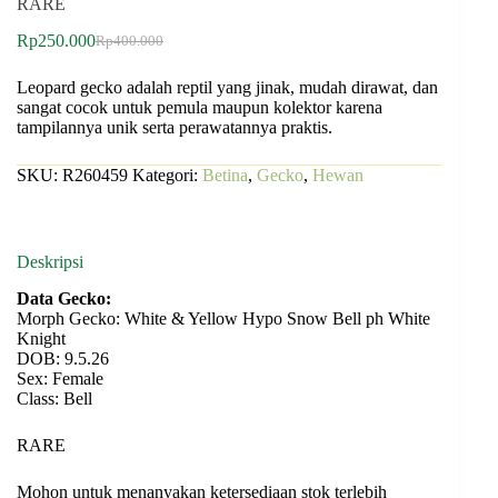
RARE
Rp
250.000
Rp
400.000
Leopard gecko adalah reptil yang jinak, mudah dirawat, dan
sangat cocok untuk pemula maupun kolektor karena
tampilannya unik serta perawatannya praktis.
SKU:
R260459
Kategori:
Betina
,
Gecko
,
Hewan
Deskripsi
Data Gecko:
Morph Gecko: White & Yellow Hypo Snow Bell ph White
Knight
DOB: 9.5.26
Sex: Female
Class: Bell
RARE
Mohon untuk menanyakan ketersediaan stok terlebih