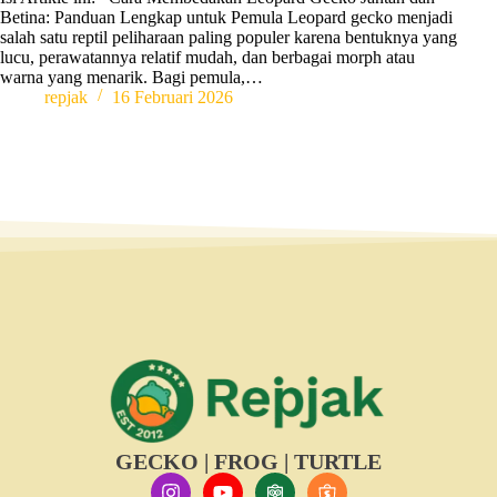
Betina: Panduan Lengkap untuk Pemula Leopard gecko menjadi
salah satu reptil peliharaan paling populer karena bentuknya yang
lucu, perawatannya relatif mudah, dan berbagai morph atau
warna yang menarik. Bagi pemula,…
repjak
16 Februari 2026
GECKO | FROG | TURTLE