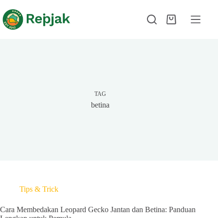
TAG
betina
Tips & Trick
Cara Membedakan Leopard Gecko Jantan dan Betina: Panduan